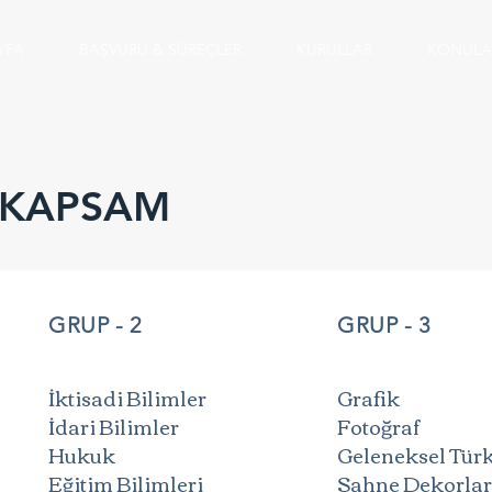
YFA
BAŞVURU & SÜREÇLER
KURULLAR
KONULA
 KAPSAM
GRUP - 2
GRUP - 3
İktisadi Bilimler
Grafik
İdari Bilimler
Fotoğraf
Hukuk
Geleneksel Türk
Eğitim Bilimleri
Sahne Dekorlar