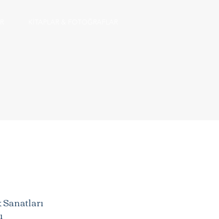
R
KİTAPLAR & FOTOĞRAFLAR
 Sanatları
ı